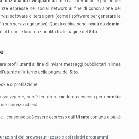
a funzionalità sviluppate da terzi
all’interno delle pagine del
ze espresse nei social network al fine di condivisione dei
servizi software di terze parti (come i software per generare le
frono servizi aggiuntivi). Questi cookie sono inviati da
domini
e offrono le loro funzionalità tra le pagine del
Sito
.
ne
e profili utenti al fine di inviare messaggi pubblicitari in linea
l’utente all’interno delle pagine del
Sito
.
okie di profilazione.
iva vigente, non è tenuto a chiedere consenso per i
cookie
re i servizi richiesti.
kie il consenso può essere espresso dall’
Utente
con una o più di
urazioni del browser
utilizzato o dei relativi programmi