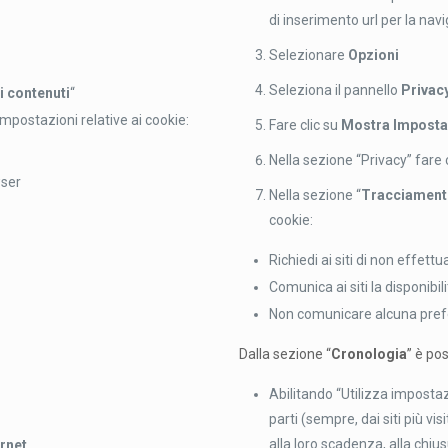
di inserimento url per la nav
Selezionare
Opzioni
Seleziona il pannello
Privac
i contenuti
“
impostazioni relative ai cookie:
Fare clic su
Mostra Imposta
Nella sezione “Privacy” fare 
wser
Nella sezione “
Tracciamen
cookie:
Richiedi ai siti di non effet
Comunica ai siti la disponibil
Non comunicare alcuna prefer
Dalla sezione “
Cronologia
” è pos
Abilitando “Utilizza impostaz
parti (sempre, dai siti più vi
alla loro scadenza, alla chius
ernet