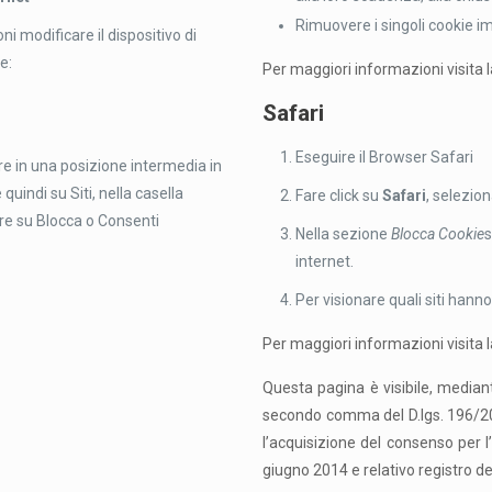
Rimuovere i singoli cookie 
i modificare il dispositivo di
e:
Per maggiori informazioni visita 
Safari
Eseguire il Browser Safari
ore in una posizione intermedia in
uindi su Siti, nella casella
Fare click su
Safari
, selezio
ere su Blocca o Consenti
Nella sezione
Blocca Cookie
s
internet.
Per visionare quali siti han
Per maggiori informazioni visita 
Questa pagina è visibile, mediant
secondo comma del D.lgs. 196/200
l’acquisizione del consenso per l
giugno 2014 e relativo registro d