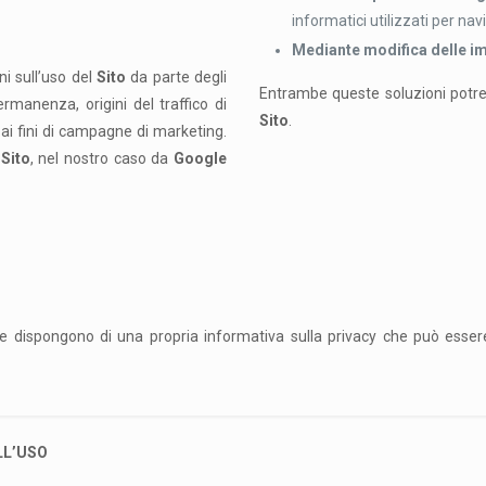
informatici utilizzati per n
Mediante modifica delle i
i sull’uso del
Sito
da parte degli
Entrambe queste soluzioni potrebb
rmanenza, origini del traffico di
Sito
.
ai fini di campagne di marketing.
l
Sito
, nel nostro caso da
Google
e dispongono di una propria informativa sulla privacy che può esser
LL’USO