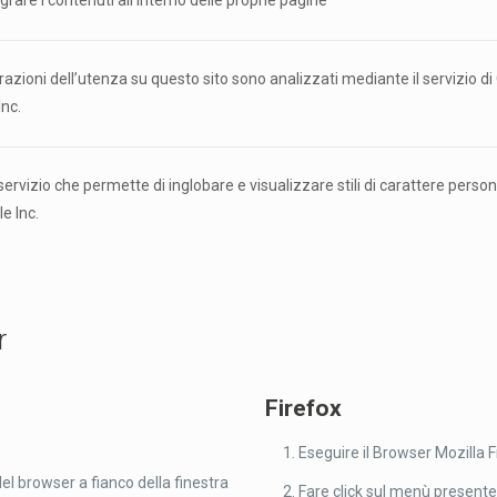
tegrare i contenuti all’interno delle proprie pagine
terazioni dell’utenza su questo sito sono analizzati mediante il servizio d
Inc.
ervizio che permette di inglobare e visualizzare stili di carattere person
e Inc.
r
Firefox
Eseguire il Browser Mozilla F
el browser a fianco della finestra
Fare click sul menù presente 