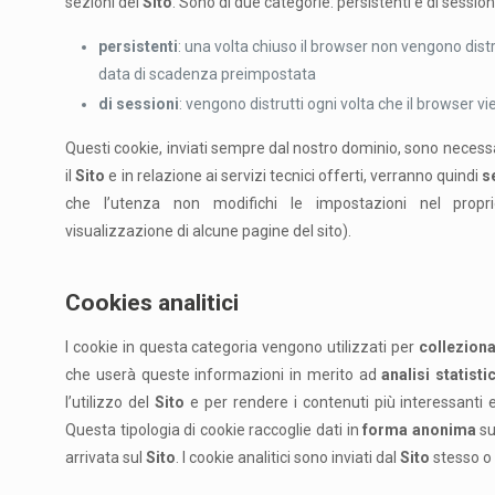
sezioni del
Sito
. Sono di due categorie: persistenti e di session
persistenti
: una volta chiuso il browser non vengono dis
data di scadenza preimpostata
di sessioni
: vengono distrutti ogni volta che il browser v
Questi cookie, inviati sempre dal nostro dominio, sono necessa
il
Sito
e in relazione ai servizi tecnici offerti, verranno quindi
s
che l’utenza non modifichi le impostazioni nel propri
visualizzazione di alcune pagine del sito).
Cookies analitici
I cookie in questa categoria vengono utilizzati per
collezion
che userà queste informazioni in merito ad
analisi statist
l’utilizzo del
Sito
e per rendere i contenuti più interessanti e 
Questa tipologia di cookie raccoglie dati in
forma anonima
su
arrivata sul
Sito
. I cookie analitici sono inviati dal
Sito
stesso o 