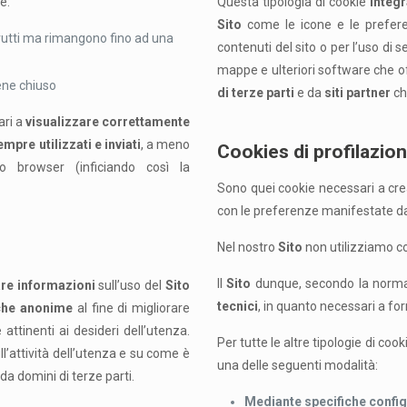
e:
Questa tipologia di cookie
integr
Sito
come le icone e le preferen
trutti ma rimangono fino ad una
contenuti del sito o per l’uso di 
mappe e ulteriori software che of
iene chiuso
di terze parti
e da
siti partner
ch
ri a
visualizzare correttamente
empre utilizzati e inviati
, a meno
Cookies di profilazio
o browser (inficiando così la
Sono quei cookie necessari a crear
con le preferenze manifestate dal
Nel nostro
Sito
non utilizziamo co
Il
Sito
dunque, secondo la normat
are informazioni
sull’uso del
Sito
tecnici
, in quanto necessari a forni
iche anonime
al fine di migliorare
attinenti ai desideri dell’utenza.
Per tutte le altre tipologie di coo
ll’attività dell’utenza e su come è
una delle seguenti modalità:
da domini di terze parti.
Mediante specifiche config