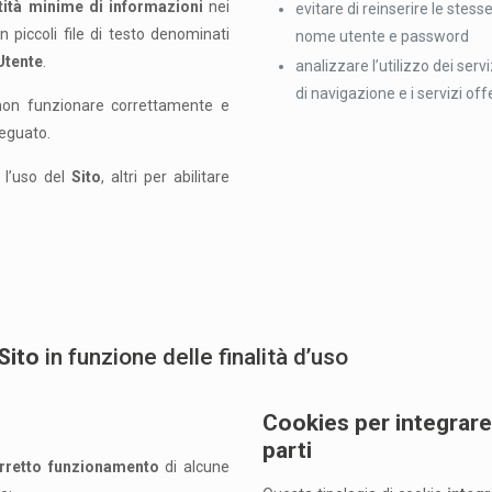
tità minime di informazioni
nei
evitare di reinserire le stes
n piccoli file di testo denominati
nome utente e password
Utente
.
analizzare l’utilizzo dei servi
di navigazione e i servizi offe
o non funzionare correttamente e
deguato.
e l’uso del
Sito
, altri per abilitare
Sito
in funzione delle finalità d’uso
Cookies per integrare 
parti
rretto funzionamento
di alcune