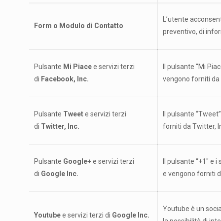
L’utente acconsente 
Form o Modulo di Contatto
preventivo, di info
Pulsante
Mi Piace
e servizi terzi
Il pulsante “Mi Pia
di
Facebook, Inc.
vengono forniti da
Pulsante
Tweet
e servizi terzi
Il pulsante “Tweet”
di
Twitter, Inc.
forniti da Twitter, I
Pulsante
Google+
e servizi terzi
Il pulsante “+1″ e 
di
Google Inc.
e vengono forniti d
Youtube è un social
Youtube
e servizi terzi di
Google Inc.