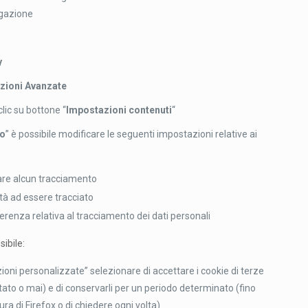
igazione
y
zioni Avanzate
clic su bottone “
Impostazioni contenuti
“
to
” è possibile modificare le seguenti impostazioni relative ai
tuare alcun tracciamento
ità ad essere tracciato
enza relativa al tracciamento dei dati personali
sibile:
ioni personalizzate” selezionare di accettare i cookie di terze
sitato o mai) e di conservarli per un periodo determinato (fino
ura di Firefox o di chiedere ogni volta)